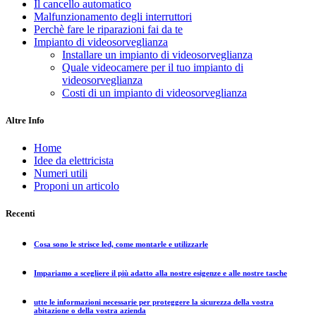
Il cancello automatico
Malfunzionamento degli interruttori
Perchè fare le riparazioni fai da te
Impianto di videosorveglianza
Installare un impianto di videosorveglianza
Quale videocamere per il tuo impianto di
videosorveglianza
Costi di un impianto di videosorveglianza
Altre Info
Home
Idee da elettricista
Numeri utili
Proponi un articolo
Recenti
Cosa sono le strisce led, come montarle e utilizzarle
Impariamo a scegliere il più adatto alla nostre esigenze e alle nostre tasche
utte le informazioni necessarie per proteggere la sicurezza della vostra
abitazione o della vostra azienda