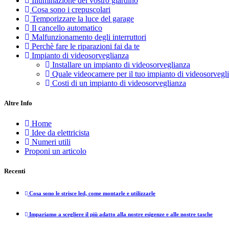
Illuminazione del vostro giardino
Cosa sono i crepuscolari
Temporizzare la luce del garage
Il cancello automatico
Malfunzionamento degli interruttori
Perchè fare le riparazioni fai da te
Impianto di videosorveglianza
Installare un impianto di videosorveglianza
Quale videocamere per il tuo impianto di videosorvegl
Costi di un impianto di videosorveglianza
Altre Info
Home
Idee da elettricista
Numeri utili
Proponi un articolo
Recenti
Cosa sono le strisce led, come montarle e utilizzarle
Impariamo a scegliere il più adatto alla nostre esigenze e alle nostre tasche