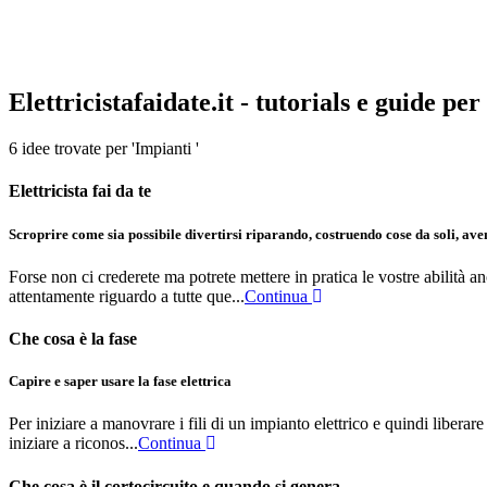
Elettricistafaidate.it - tutorials e guide per 
6 idee
trovate per 'Impianti '
Elettricista fai da te
Scroprire come sia possibile divertirsi riparando, costruendo cose da soli, av
Forse non ci crederete ma potrete mettere in pratica le vostre abilità 
attentamente riguardo a tutte que...
Continua
Che cosa è la fase
Capire e saper usare la fase elettrica
Per iniziare a manovrare i fili di un impianto elettrico e quindi liberar
iniziare a riconos...
Continua
Che cosa è il cortocircuito e quando si genera