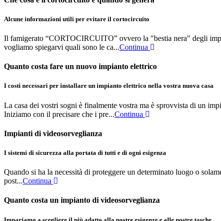
Alcune informazioni utili per evitare il cortocircuito
Il famigerato “CORTOCIRCUITO” ovvero la "bestia nera" degli impianti 
vogliamo spiegarvi quali sono le ca...
Continua
Quanto costa fare un nuovo impianto elettrico
I costi necessari per installare un impianto elettrico nella vostra nuova casa
La casa dei vostri sogni è finalmente vostra ma è sprovvista di un imp
Iniziamo con il precisare che i pre...
Continua
Impianti
di videosorveglianza
I sistemi di sicurezza alla portata di tutti e di ogni esigenza
Quando si ha la necessità di proteggere un determinato luogo o solament
post...
Continua
Quanto costa un impianto di videosorveglianza
Impariamo a scegliere il più adatto alla nostre esigenze e alle nostre tasche