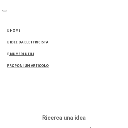
HOME
IDEE DA ELETTRICISTA
NUMERI UTILI
PROPONI UN ARTICOLO
Elettricistafaidate.it - Piccole
guide e consigli
Elettricistafaidate.it
Ricerca una idea