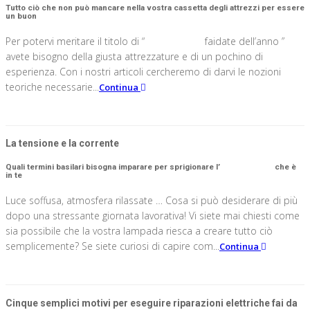
Tutto ciò che non può mancare nella vostra cassetta degli attrezzi per essere
un buon
elettricista
Per potervi meritare il titolo di “
elettricista
faidate dell’anno ”
avete bisogno della giusta attrezzature e di un pochino di
esperienza. Con i nostri articoli cercheremo di darvi le nozioni
teoriche necessarie...
Continua
La tensione e la corrente
Quali termini basilari bisogna imparare per sprigionare l’
elettricista
che è
in te
Luce soffusa, atmosfera rilassate … Cosa si può desiderare di più
dopo una stressante giornata lavorativa! Vi siete mai chiesti come
sia possibile che la vostra lampada riesca a creare tutto ciò
semplicemente? Se siete curiosi di capire com...
Continua
Cinque semplici motivi per eseguire riparazioni elettriche fai da