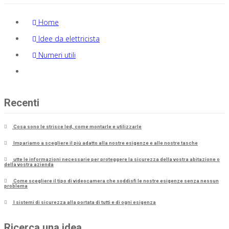
Home
Idee da elettricista
Numeri utili
Proponi un articolo
Recenti
Cosa sono le strisce led, come montarle e utilizzarle
Impariamo a scegliere il più adatto alla nostre esigenze e alle nostre tasche
utte le informazioni necessarie per proteggere la sicurezza della vostra abitazione o
della vostra azienda
Come scegliere il tipo di videocamera che soddisfi le nostre esigenze senza nessun
problema
I sistemi di sicurezza alla portata di tutti e di ogni esigenza
Ricerca una idea