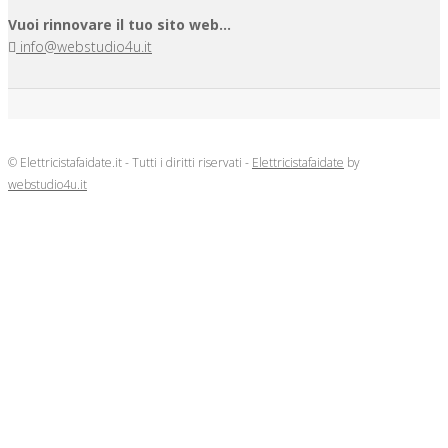
Vuoi rinnovare il tuo sito web...
info@webstudio4u.it
© Elettricistafaidate.it - Tutti i diritti riservati -
Elettricistafaidate
by
webstudio4u.it