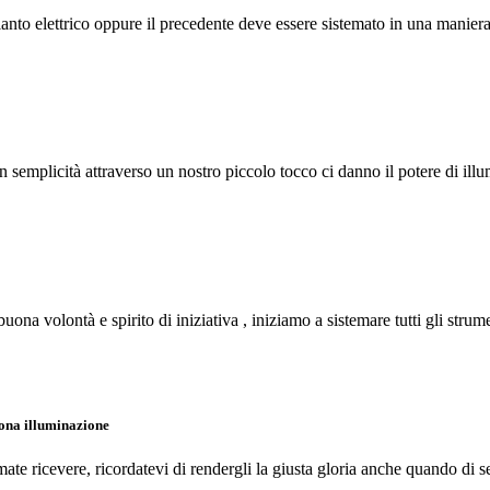
ianto elettrico oppure il precedente deve essere sistemato in una manie
n semplicità attraverso un nostro piccolo tocco ci danno il potere di illu
buona volontà e spirito di iniziativa , iniziamo a sistemare tutti gli strum
uona illuminazione
te ricevere, ricordatevi di rendergli la giusta gloria anche quando di se