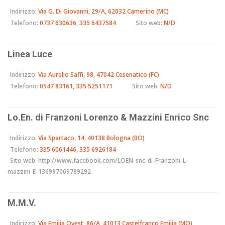
Indirizzo:
Via G. Di Giovanni, 29/A, 62032 Camerino (MC)
Telefono:
0737 630636, 335 6437584
Sito web:
N/D
Linea Luce
Indirizzo:
Via Aurelio Saffi, 98, 47042 Cesenatico (FC)
Telefono:
0547 83161, 335 5251171
Sito web:
N/D
Lo.En. di Franzoni Lorenzo & Mazzini Enrico Snc
Indirizzo:
Via Spartaco, 14, 40138 Bologna (BO)
Telefono:
335 6061446, 335 6926184
Sito web:
http://www.facebook.com/LOEN-snc-di-Franzoni-L-
mazzini-E-136997069789292
M.M.V.
Indirizzo:
Via Emilia Ovest, 86/A, 41013 Castelfranco Emilia (MO)