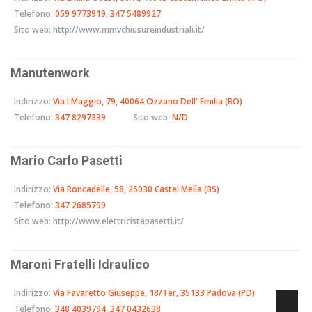
Telefono:
059 9773919, 347 5489927
Sito web:
http://www.mmvchiusureindustriali.it/
Manutenwork
Indirizzo:
Via I Maggio, 79, 40064 Ozzano Dell' Emilia (BO)
Telefono:
347 8297339
Sito web:
N/D
Mario Carlo Pasetti
Indirizzo:
Via Roncadelle, 58, 25030 Castel Mella (BS)
Telefono:
347 2685799
Sito web:
http://www.elettricistapasetti.it/
Maroni Fratelli Idraulico
Indirizzo:
Via Favaretto Giuseppe, 18/Ter, 35133 Padova (PD)
Telefono:
348 4039794, 347 0432638