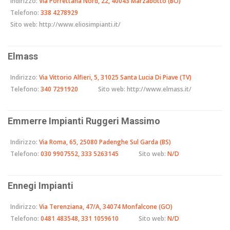
Indirizzo:
Via Porrettana Nord, 22, 40043 Marzabotto (BO)
Telefono:
338 4278929
Sito web:
http://www.eliosimpianti.it/
Elmass
Indirizzo:
Via Vittorio Alfieri, 5, 31025 Santa Lucia Di Piave (TV)
Telefono:
340 7291920
Sito web:
http://www.elmass.it/
Emmerre Impianti Ruggeri Massimo
Indirizzo:
Via Roma, 65, 25080 Padenghe Sul Garda (BS)
Telefono:
030 9907552, 333 5263145
Sito web:
N/D
Ennegi Impianti
Indirizzo:
Via Terenziana, 47/A, 34074 Monfalcone (GO)
Telefono:
0481 483548, 331 1059610
Sito web:
N/D