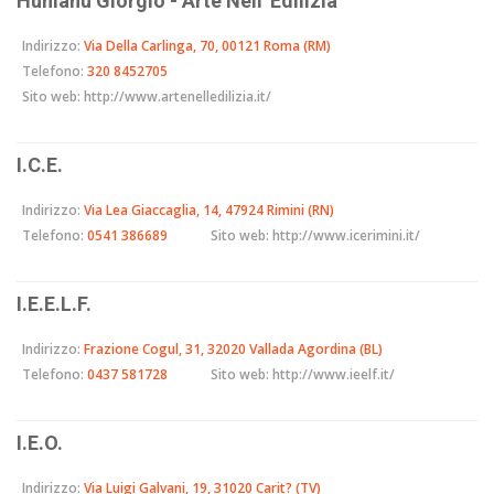
Hunianu Giorgio - Arte Nell' Edilizia
Indirizzo:
Via Della Carlinga, 70, 00121 Roma (RM)
Telefono:
320 8452705
Sito web:
http://www.artenelledilizia.it/
I.C.E.
Indirizzo:
Via Lea Giaccaglia, 14, 47924 Rimini (RN)
Telefono:
0541 386689
Sito web:
http://www.icerimini.it/
I.E.E.L.F.
Indirizzo:
Frazione Cogul, 31, 32020 Vallada Agordina (BL)
Telefono:
0437 581728
Sito web:
http://www.ieelf.it/
I.E.O.
Indirizzo:
Via Luigi Galvani, 19, 31020 Carit? (TV)