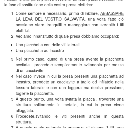
la fase di sostituzione della vostra presa elettrica:
Come sempre è necessario, prima di iniziare,
ABBASSARE
LA LEVA DEL VOSTRO SALVAVITA
, una volta fatto ciò
possiamo stare tranquilli e maneggiare con serenità i fili
elettrici.
Vediamo innanzitutto di quale presa dobbiamo occuparci:
Una placchetta con delle viti laterali
Una placchetta ad incastro
Nel primo caso, quindi di una presa avente la placchetta
avvitata , procedete semplicemente svitandola per mezzo
di un cacciavite.
Nel caso invece in cui la presa presenti una placchetta ad
incastro, prendete un cacciavite a taglio ed infilatelo nella
fessura laterale e con una leggera ma decisa pressione,
togliete la placchetta.
A questo punto, una volta svitata la placca , troverete una
struttura solitamente in metallo, in cui la presa viene
alloggiata.
Procedete,svitando le viti presenti anche in questa
struttura.
A questo punto noterete la presenza di almeno 3 fili, uno