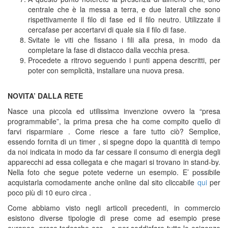
centrale che è la messa a terra, e due laterali che sono
rispettivamente il filo di fase ed il filo neutro. Utilizzate il
cercafase per accertarvi di quale sia il filo di fase.
Svitate le viti che fissano i fili alla presa, in modo da
completare la fase di distacco dalla vecchia presa.
Procedete a ritrovo seguendo i punti appena descritti, per
poter con semplicità, installare una nuova presa.
NOVITA’ DALLA RETE
Nasce una piccola ed utilissima invenzione ovvero la “presa
programmabile”, la prima presa che ha come compito quello di
farvi risparmiare . Come riesce a fare tutto ciò? Semplice,
essendo fornita di un timer , si spegne dopo la quantità di tempo
da noi indicata in modo da far cessare il consumo di energia degli
apparecchi ad essa collegata e che magari si trovano in stand-by.
Nella foto che segue potete vederne un esempio. E’ possibile
acquistarla comodamente anche online dal sito cliccabile
qui
per
poco più di 10 euro circa .
Come abbiamo visto negli articoli precedenti, in commercio
esistono diverse tipologie di prese come ad esempio prese
europee, prese tedesche ecc .. e per soddisfare tutte le esigenze