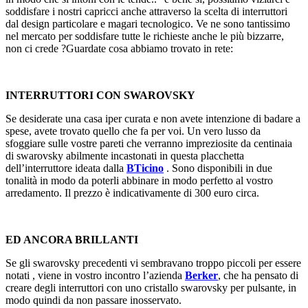
soddisfare i nostri capricci anche attraverso la scelta di interruttori
dal design particolare e magari tecnologico. Ve ne sono tantissimo
nel mercato per soddisfare tutte le richieste anche le più bizzarre,
non ci crede ?Guardate cosa abbiamo trovato in rete:
INTERRUTTORI CON SWAROVSKY
Se desiderate una casa iper curata e non avete intenzione di badare a
spese, avete trovato quello che fa per voi. Un vero lusso da
sfoggiare sulle vostre pareti che verranno impreziosite da centinaia
di swarovsky abilmente incastonati in questa placchetta
dell’interruttore ideata dalla
BTicino
. Sono disponibili in due
tonalità in modo da poterli abbinare in modo perfetto al vostro
arredamento. Il prezzo è indicativamente di 300 euro circa.
ED ANCORA BRILLANTI
Se gli swarovsky precedenti vi sembravano troppo piccoli per essere
notati , viene in vostro incontro l’azienda
Berker
, che ha pensato di
creare degli interruttori con uno cristallo swarovsky per pulsante, in
modo quindi da non passare inosservato.