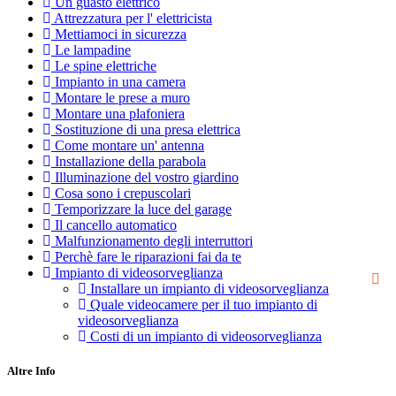
Un guasto elettrico
Attrezzatura per l' elettricista
Mettiamoci in sicurezza
Le lampadine
Le spine elettriche
Impianto in una camera
Montare le prese a muro
Montare una plafoniera
Sostituzione di una presa elettrica
Come montare un' antenna
Installazione della parabola
Illuminazione del vostro giardino
Cosa sono i crepuscolari
Temporizzare la luce del garage
Il cancello automatico
Malfunzionamento degli interruttori
Perchè fare le riparazioni fai da te
Impianto di videosorveglianza
Installare un impianto di videosorveglianza
Quale videocamere per il tuo impianto di
videosorveglianza
Costi di un impianto di videosorveglianza
Altre Info