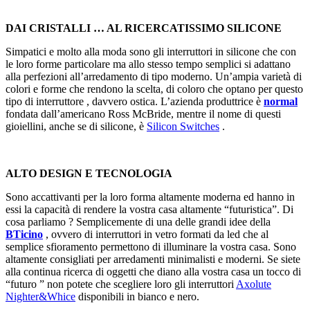
DAI CRISTALLI … AL RICERCATISSIMO SILICONE
Simpatici e molto alla moda sono gli interruttori in silicone che con
le loro forme particolare ma allo stesso tempo semplici si adattano
alla perfezioni all’arredamento di tipo moderno. Un’ampia varietà di
colori e forme che rendono la scelta, di coloro che optano per questo
tipo di interruttore , davvero ostica. L’azienda produttrice è
normal
fondata dall’americano Ross McBride, mentre il nome di questi
gioiellini, anche se di silicone, è
Silicon Switches
.
ALTO DESIGN E TECNOLOGIA
Sono accattivanti per la loro forma altamente moderna ed hanno in
essi la capacità di rendere la vostra casa altamente “futuristica”. Di
cosa parliamo ? Semplicemente di una delle grandi idee della
BTicino
, ovvero di interruttori in vetro formati da led che al
semplice sfioramento permettono di illuminare la vostra casa. Sono
altamente consigliati per arredamenti minimalisti e moderni. Se siete
alla continua ricerca di oggetti che diano alla vostra casa un tocco di
“futuro ” non potete che scegliere loro gli interruttori
Axolute
Nighter&Whice
disponibili in bianco e nero.