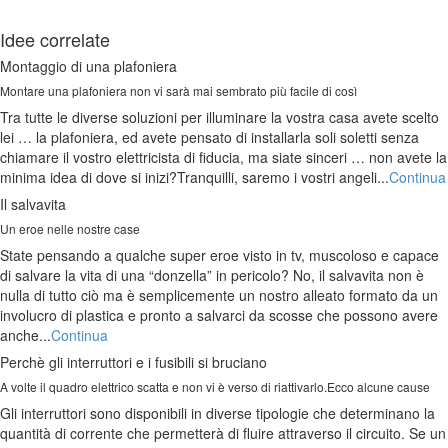
Idee correlate
Montaggio di una plafoniera
Montare una plafoniera non vi sarà mai sembrato più facile di così
Tra tutte le diverse soluzioni per illuminare la vostra casa avete scelto
lei … la plafoniera, ed avete pensato di installarla soli soletti senza
chiamare il vostro elettricista di fiducia, ma siate sinceri … non avete la
minima idea di dove si inizi?Tranquilli, saremo i vostri angeli...
Continua
Il salvavita
Un eroe nelle nostre case
State pensando a qualche super eroe visto in tv, muscoloso e capace
di salvare la vita di una “donzella” in pericolo? No, il salvavita non è
nulla di tutto ciò ma è semplicemente un nostro alleato formato da un
involucro di plastica e pronto a salvarci da scosse che possono avere
anche...
Continua
Perchè gli interruttori e i fusibili si bruciano
A volte il quadro elettrico scatta e non vi è verso di riattivarlo.Ecco alcune cause
Gli interruttori sono disponibili in diverse tipologie che determinano la
quantità di corrente che permetterà di fluire attraverso il circuito. Se un