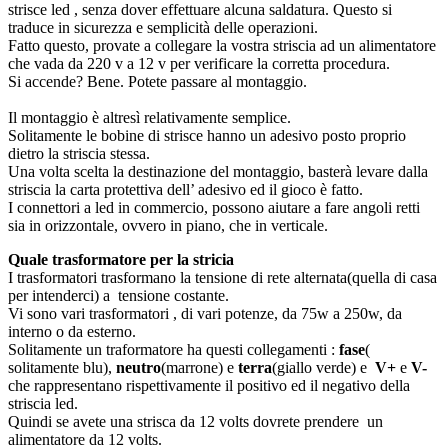
strisce led , senza dover effettuare alcuna saldatura. Questo si
traduce in sicurezza e semplicità delle operazioni.
Fatto questo, provate a collegare la vostra striscia ad un alimentatore
che vada da 220 v a 12 v per verificare la corretta procedura.
Si accende? Bene. Potete passare al montaggio.
Il montaggio è altresì relativamente semplice.
Solitamente le bobine di strisce hanno un adesivo posto proprio
dietro la striscia stessa.
Una volta scelta la destinazione del montaggio, basterà levare dalla
striscia la carta protettiva dell’ adesivo ed il gioco è fatto.
I connettori a led in commercio, possono aiutare a fare angoli retti
sia in orizzontale, ovvero in piano, che in verticale.
Quale trasformatore per la stricia
I trasformatori trasformano la tensione di rete alternata(quella di casa
per intenderci) a tensione costante.
Vi sono vari trasformatori , di vari potenze, da 75w a 250w, da
interno o da esterno.
Solitamente un traformatore ha questi collegamenti :
fase
(
solitamente blu),
neutro
(marrone) e
terra
(giallo verde) e
V+
e
V-
che rappresentano rispettivamente il positivo ed il negativo della
striscia led.
Quindi se avete una strisca da 12 volts dovrete prendere un
alimentatore da 12 volts.