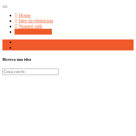
Home
Idee da elettricista
Numeri utili
Proponi un articolo
Elettricistafaidate.it
Le strisce led
Le strisce led
Ricerca una idea