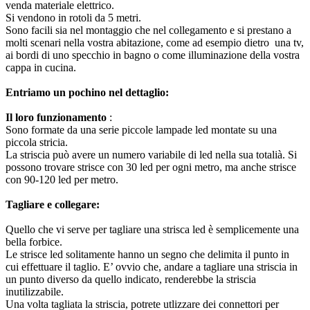
venda materiale elettrico.
Si vendono in rotoli da 5 metri.
Sono facili sia nel montaggio che nel collegamento e si prestano a
molti scenari nella vostra abitazione, come ad esempio dietro una tv,
ai bordi di uno specchio in bagno o come illuminazione della vostra
cappa in cucina.
Entriamo un pochino nel dettaglio:
Il loro funzionamento
:
Sono formate da una serie piccole lampade led montate su una
piccola stricia.
La striscia può avere un numero variabile di led nella sua totalià. Si
possono trovare strisce con 30 led per ogni metro, ma anche strisce
con 90-120 led per metro.
Tagliare e collegare:
Quello che vi serve per tagliare una strisca led è semplicemente una
bella forbice.
Le strisce led solitamente hanno un segno che delimita il punto in
cui effettuare il taglio. E’ ovvio che, andare a tagliare una striscia in
un punto diverso da quello indicato, renderebbe la striscia
inutilizzabile.
Una volta tagliata la striscia, potrete utlizzare dei connettori per