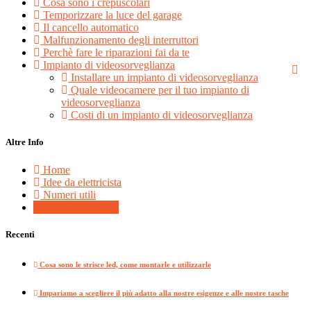
Cosa sono i crepuscolari
Temporizzare la luce del garage
Il cancello automatico
Malfunzionamento degli interruttori
Perchè fare le riparazioni fai da te
Impianto di videosorveglianza
Installare un impianto di videosorveglianza
Quale videocamere per il tuo impianto di
videosorveglianza
Costi di un impianto di videosorveglianza
Altre Info
Home
Idee da elettricista
Numeri utili
Proponi un articolo
Recenti
Cosa sono le strisce led, come montarle e utilizzarle
Impariamo a scegliere il più adatto alla nostre esigenze e alle nostre tasche