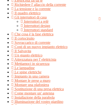
Elettricista fai da te
Richiedere l' allaccio della corrente
La tensione e la corrente
Il quadro elettrico
Gli interruttori di casa
Interruttori a relè
Interruttori design
Interruttori standard
Che cosa è la fase elettrica
Il cortociruito
Sovraccarico di corrente
Costi di un nuovo impianto elettrico
Il Salvavita
Un guasto elettrico
Attrezzatura per l' elettricista
Mettiamoci in sicurezza
Le lampadine
Le spine elettriche
Impianto in una camera
Montare le prese a muro
Montare una plafoniera
Sostituzione di una presa elettrica
Come montare un' antenna
Installazione della parabola
Illuminazione del vostro giardino