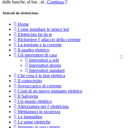
dalle banche, al bar , al...
Continua
Articoli da elettricista:
Home
Come installare le strisce led
Elettricista fai da te
Richiedere l' allaccio della corrente
La tensione e la corrente
Il quadro elettrico
Gli interruttori di casa
Interruttori a relè
Interruttori design
Interruttori standard
Che cosa è la fase elettrica
Il cortociruito
Sovraccarico di corrente
Costi di un nuovo impianto elettrico
Il Salvavita
Un guasto elettrico
Attrezzatura per l' elettricista
Mettiamoci in sicurezza
Le lampadine
Le spine elettriche
Impianto in una camera