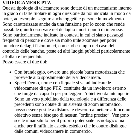
VIDEOCAMERE PTZ
Questa tipologia di telecamere sono dotate di un meccanismo interno
in grado di farle ruotare in ogni direzione da noi indicata in modo da
poter, ad esempio, seguire anche oggetti e persone in movimento.
Sono caratterizzate anche da una funzione per lo zoom che rende
possibile quindi osservare nel dettaglio i nostri punti di interesse.
Sono particolarmente indicate in contesti in cui ci siano passaggi
frequenti di persone e dove sia molto utile zoomare per poter
prendere dettagli fisionomici, come ad esempio nel caso del
controllo delle banche, poste ed altri luoghi pubblici particolarmente
affollati e frequentati.
Posso essere di due tipi:
Con brandeggio, ovvero una piccola barra motorizzata che
provvede allo spostamento della videocamera.
Speed Demo, nome con il quale si va ad indicare le
videocamere di tipo PTZ, costituite da un involucro esterno
che funge da capsula per proteggere l’obiettivo da intemperie .
Sono un vero gioiellino della tecnologia e a differenza delle
precedenti sono dotate di un sistema di zoom automatico,
posso essere gestite a distanza e riescono a mettere a fuoco un
obiettivo senza bisogno di nessun ”ordine preciso”. Vengono
scelte innanzitutto per il proprio potenziale tecnologico ma
anche per il raffinato aspetto estetico che le contro distingue
dalle comuni videocamere in commercio.