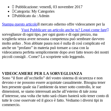
Pubblicazione:
venerdì, 03 novembre 2017
Categoria:
My Categories
Pubblicato da :
Admin
Stampa questo articolo
Il mercato odierno offre videocamere per la
Vuoi Pubblicare un articolo anche tu? Leggi come fare
sorveglianze di ogni tipo, per ogni gusto e di ogni prezzo, ma
sceglierla senza avere nessuna competenza può sembrare davvero
molto arduo . Non abbiate paura non è nulla di così complicato ed
anche un “profano” in materia può tornare a casa con la
videocamera perfetta semplicemente dopo aver fatto tesoro dei nostri
piccoli consigli . Come? Lo scoprirete solo leggendo.
VIDEOCAMERE PER LA SORVEGLIANZA
Sono “il fiore all’occhiello” del vostro sistema di sicurezza e non
devono e ne possono essere acquistate casualmente. Bisogna tener
ben presente quale sia l’ambiente da tener sotto controllo, le sue
dimensioni, se siamo interessati anche all’esterno di tale zona
d’interesse, una volta che tutto sarà chiaro basterà solo tener conto di
tutte le cose osservate ed il gioco è fatto. Vediamo i diversi tipi in
commercio.