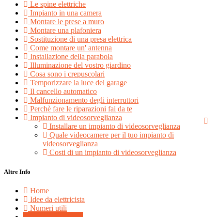
Le spine elettriche
Impianto in una camera
Montare le prese a muro
Montare una plafoniera
Sostituzione di una presa elettrica
Come montare un' antenna
Installazione della parabola
Illuminazione del vostro giardino
Cosa sono i crepuscolari
Temporizzare la luce del garage
Il cancello automatico
Malfunzionamento degli interruttori
Perchè fare le riparazioni fai da te
Impianto di videosorveglianza
Installare un impianto di videosorveglianza
Quale videocamere per il tuo impianto di
videosorveglianza
Costi di un impianto di videosorveglianza
Altre Info
Home
Idee da elettricista
Numeri utili
Proponi un articolo