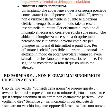
http://www.valentinisnc.it/impparticolari.htm
Impianti elettrici sottotraccia.
Un impianto che appartiene a questa categoria possiede
come caratteristica “il potere dell’invisibilità”, ovvero
non è visibile esternamente in quanto le tubazioni
elettriche vengo sistemate in modo tale da essere
inserite nella muratura. Per effettuare questo tipo di
impianto è necessario creare dei solchi sulle pareti , che
abbiano la lunghezza necessaria a ricoprire tutto il
percorso che le tubazioni devono compiere per
giungere nei pressi di interruttori o punti luce. Per
effettuare i solchi è possibile utilizzare uno scanalatore
elettrico in modo da poter agevolare i tempi ed avere
scanalature che siano ,come necessario, rettilinee. Di
seguito vi mostriamo la foto di questo utilissimo
attrezzo.
RISPARMIARE … NON E’ QUASI MAI SINONIMO DI
UN BUON AFFARE
Uno dei più vecchi "consigli della nonna" è proprio questo …
ovvero ricordarsi sempre che un costo minore rispetto al consueto e
quasi sempre sinonimo di un affare non esattamente perfetto. Cosa
vogliamo dire? Semplice … nel momento in cui decidete di
sistemare un vecchio impianto oppure di farne installare uno nuovo