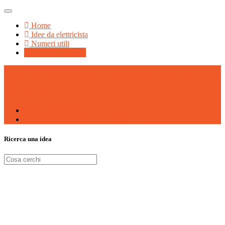
Home
Idee da elettricista
Numeri utili
Proponi un articolo
Quanto costa fare un nuovo impianto
elettrico
Elettricistafaidate.it
Quanto costa fare un nuovo impianto elettrico
Ricerca una idea