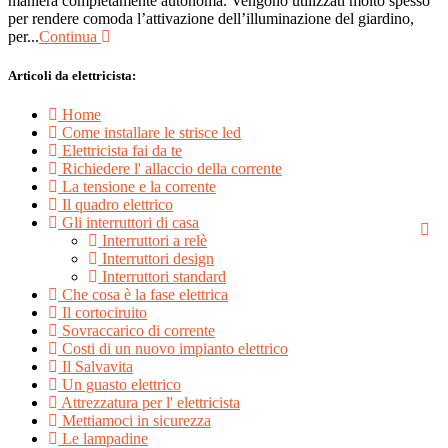
maniera completamente autonoma. Vengono utilizzati molto spesso
per rendere comoda l’attivazione dell’illuminazione del giardino,
per...
Continua
Articoli da elettricista:
Home
Come installare le strisce led
Elettricista fai da te
Richiedere l' allaccio della corrente
La tensione e la corrente
Il quadro elettrico
Gli interruttori di casa
Interruttori a relè
Interruttori design
Interruttori standard
Che cosa è la fase elettrica
Il cortociruito
Sovraccarico di corrente
Costi di un nuovo impianto elettrico
Il Salvavita
Un guasto elettrico
Attrezzatura per l' elettricista
Mettiamoci in sicurezza
Le lampadine