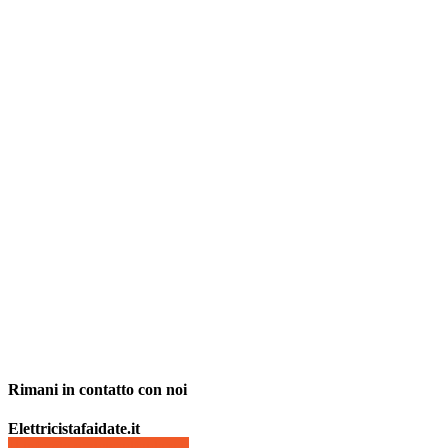
Rimani in contatto con noi
Elettricistafaidate.it
info@elettricistadfaidate.it