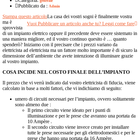
Categoria:
generale
Pubblicato da :
Admin
Stampa questo articolo
La casa dei vostri sogni è finalmente vostra
ma è
Vuoi Pubblicare un articolo anche tu? Leggi come fare
sprovvista
di un impianto elettrico oppure il precedente deve essere sistemato in
una maniera migliore, ed il vostro continuo quesito è … quanto
spenderò? Iniziamo con il precisare che i prezzi variano da
elettricista ad elettricista ma un fattore molto importante è di sicuro la
dimensione dell’ambiente che avete intenzione di illuminare grazie
al vostro impianto.
COSA INCIDE NEL COSTO FINALE DELL’IMPIANTO
Il prezzo che vi verrà indicato dal vostro elettricista di fiducia, viene
calcolato in base a molti fattori, che vi indichiamo di seguito:
umero di circuiti necessari per l’impianto, ovvero solitamente
sono almeno due :
Il primo circuito viene ideato per i punti di
illuminazione e per le prese che avranno una portata da
10 Ampère .
Il secondo circuito viene invece creato per installare
tutte le prese necessarie per gli elettrodomestici e per le
prese che hanno una portata da 16 Ampère.