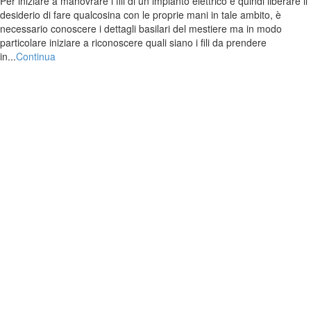
Per iniziare a manovrare i fili di un impianto elettrico e quindi liberare il
desiderio di fare qualcosina con le proprie mani in tale ambito, è
necessario conoscere i dettagli basilari del mestiere ma in modo
particolare iniziare a riconoscere quali siano i fili da prendere
in...
Continua
Recenti
Cosa sono le strisce led, come montarle e utilizzarle
Impariamo a scegliere il più adatto alla nostre esigenze e alle nostre
tasche
utte le informazioni necessarie per proteggere la sicurezza della
vostra abitazione o della vostra azienda
Come scegliere il tipo di videocamera che soddisfi le nostre esigenze
senza nessun problema
I sistemi di sicurezza alla portata di tutti e di ogni esigenza
Ricerca una idea