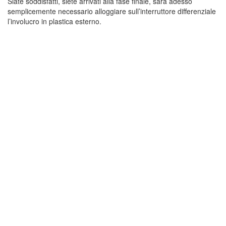
Siate soddisfatti, siete arrivati alla fase finale, sarà adesso
semplicemente necessario alloggiare sull’interruttore differenziale
l’involucro in plastica esterno.