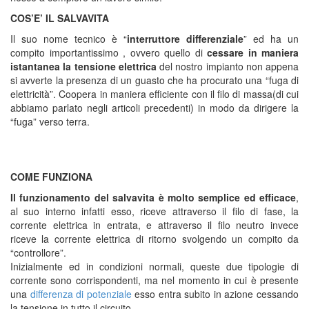
COS’E’ IL SALVAVITA
Il suo nome tecnico è “
interruttore differenziale
” ed ha un
compito importantissimo , ovvero quello di
cessare in maniera
istantanea la tensione elettrica
del nostro impianto non appena
si avverte la presenza di un guasto che ha procurato una “fuga di
elettricità”. Coopera in maniera efficiente con il filo di massa(di cui
abbiamo parlato negli articoli precedenti) in modo da dirigere la
“fuga” verso terra.
COME FUNZIONA
Il funzionamento del salvavita è molto semplice ed efficace
,
al suo interno infatti esso, riceve attraverso il filo di fase, la
corrente elettrica in entrata, e attraverso il filo neutro invece
riceve la corrente elettrica di ritorno svolgendo un compito da
“controllore”.
Inizialmente ed in condizioni normali, queste due tipologie di
corrente sono corrispondenti, ma nel momento in cui è presente
una
differenza di potenziale
esso entra subito in azione cessando
la tensione in tutto il circuito.