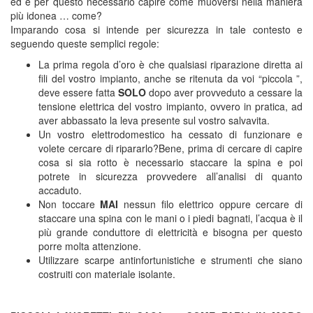
ed è per questo necessario capire come muoversi nella maniera
più idonea … come?
Imparando cosa si intende per sicurezza in tale contesto e
seguendo queste semplici regole:
La prima regola d’oro è che qualsiasi riparazione diretta ai
fili del vostro impianto, anche se ritenuta da voi “piccola ”,
deve essere fatta
SOLO
dopo aver provveduto a cessare la
tensione elettrica del vostro impianto, ovvero in pratica, ad
aver abbassato la leva presente sul vostro salvavita.
Un vostro elettrodomestico ha cessato di funzionare e
volete cercare di ripararlo?Bene, prima di cercare di capire
cosa si sia rotto è necessario staccare la spina e poi
potrete in sicurezza provvedere all’analisi di quanto
accaduto.
Non toccare
MAI
nessun filo elettrico oppure cercare di
staccare una spina con le mani o i piedi bagnati, l’acqua è il
più grande conduttore di elettricità e bisogna per questo
porre molta attenzione.
Utilizzare scarpe antinfortunistiche e strumenti che siano
costruiti con materiale isolante.