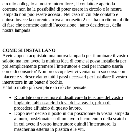
circuito collegato al nostro interruttore , il contatto è aperto la
corrente non ha la possibilità di poter essere in circolo e la nostra
lampada non può essere accesa . Nel caso in cui tale contatto è
chiuso invece la corrente arriva al morsetto 2 e si ha un ritorno al filo
di fase che permette quindi l’accensione , tanto desiderata , della
nostra lampada.
COME SI INSTALLANO
Avete appena acquistato una nuova lampada per illuminare il vostro
salotto ma non avete la minima idea di come si possa installarla per
poi semplicemente premere l’interruttore e così per incanto usarla
come di consueto? Non preoccupatevi vi veniamo in soccorso con
piacere e vi descriviamo tutti i passi necessari per installare il vostro
interruttore in un batter d’occhio.
E’ tutto molto più semplice di ciò che pensate:
Ricordate come sempre di disattivare la tensione del vostro
impianto , abbassando la leva del salvavita, prima di
procedere all’inizio di questo lavoro
.
Dopo aver deciso il posto in cui posizionare la vostra lampada
a muro, posizionate su di un tavolo il contenuto della scatola
in cui avete il vostro interruttore quindi l’interruttore, la
mascherina esterna in plastica e le viti.