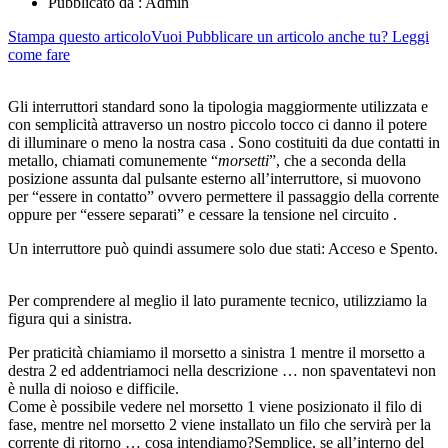
Pubblicato da :
Admin
Stampa questo articolo
Vuoi Pubblicare un articolo anche tu? Leggi
come fare
Gli interruttori standard sono la tipologia maggiormente utilizzata e
con semplicità attraverso un nostro piccolo tocco ci danno il potere
di illuminare o meno la nostra casa . Sono costituiti da due contatti in
metallo, chiamati comunemente “
morsetti
”, che a seconda della
posizione assunta dal pulsante esterno all’interruttore, si muovono
per “essere in contatto” ovvero permettere il passaggio della corrente
oppure per “essere separati” e cessare la tensione nel circuito .
Un interruttore può quindi assumere solo due stati: Acceso e Spento.
Per comprendere al meglio il lato puramente tecnico, utilizziamo la
figura qui a sinistra.
Per praticità chiamiamo il morsetto a sinistra 1 mentre il morsetto a
destra 2 ed addentriamoci nella descrizione … non spaventatevi non
è nulla di noioso e difficile.
Come è possibile vedere nel morsetto 1 viene posizionato il filo di
fase, mentre nel morsetto 2 viene installato un filo che servirà per la
corrente di ritorno … cosa intendiamo?Semplice, se all’interno del