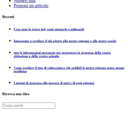
Numeri utili
Proponi un articolo
Recenti
Cosa sono le strisce led, come montarle e utilizzarle
Impariamo a scegliere il più adatto alla nostre esigenze e alle nostre tasche
utte le informazioni necessarie per proteggere la sicurezza della vostra
abitazione o della vostra azienda
Come scegliere il tipo di videocamera che soddisfi le nostre esigenze senza nessun
problema
I sistemi di sicurezza alla portata di tutti e di ogni esigenza
Ricerca una idea