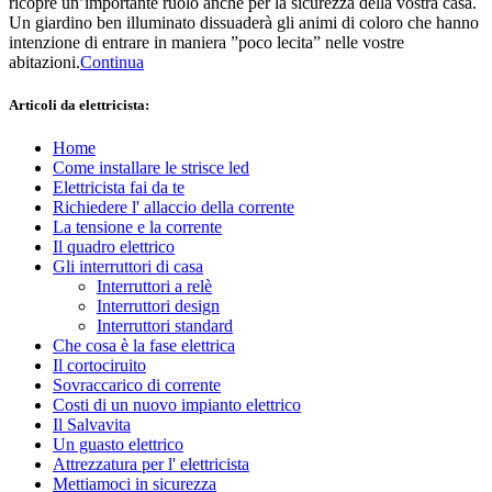
ricopre un’importante ruolo anche per la sicurezza della vostra casa.
Un giardino ben illuminato dissuaderà gli animi di coloro che hanno
intenzione di entrare in maniera ”poco lecita” nelle vostre
abitazioni.
Continua
Articoli da elettricista:
Home
Come installare le strisce led
Elettricista fai da te
Richiedere l' allaccio della corrente
La tensione e la corrente
Il quadro elettrico
Gli interruttori di casa
Interruttori a relè
Interruttori design
Interruttori standard
Che cosa è la fase elettrica
Il cortociruito
Sovraccarico di corrente
Costi di un nuovo impianto elettrico
Il Salvavita
Un guasto elettrico
Attrezzatura per l' elettricista
Mettiamoci in sicurezza